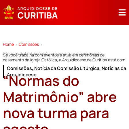
Home
Comissões
>
>
“Normas do Matrimônio” abre nova turma para agosto
Se você trabalha com eventos e atua em cerimônias de
casamento da Igreja Católica, a Arquidiocese de Curitiba está com
Comissões
,
Notícia da Comissão Litúrgica
,
Notícias da
“Normas do
Arquidiocese
Matrimônio” abre
nova turma para
agosto