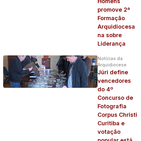
Homens
promove 2ª
Formação
Arquidiocesa
na sobre
Liderança
Notícias da
Arquidiocese
Júri define
vencedores
do 4º
Concurso de
Fotografia
Corpus Christi
Curitiba e
votação
popular está