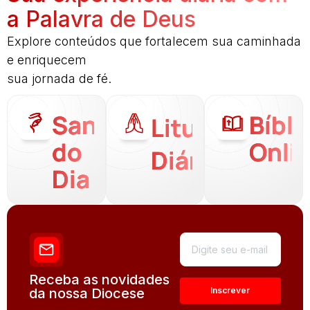
a Palavra de Deus
Explore conteúdos que fortalecem sua caminhada
e enriquecem
sua jornada de fé.
Santo
Bíbli
Liturgia
do
Onli
Diária
Dia
Receba as novidades
da nossa Diocese