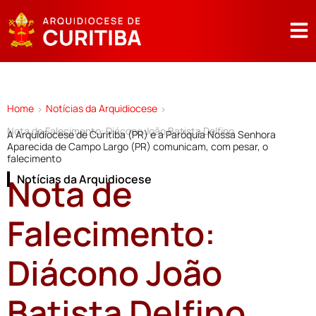
Home
Notícias da Arquidiocese
>
>
Nota de Falecimento: Diácono João Batista Delfino
A Arquidiocese de Curitiba (PR) e a Paróquia Nossa Senhora
Aparecida de Campo Largo (PR) comunicam, com pesar, o
falecimento
Nota de
Notícias da Arquidiocese
Falecimento:
Diácono João
Batista Delfino