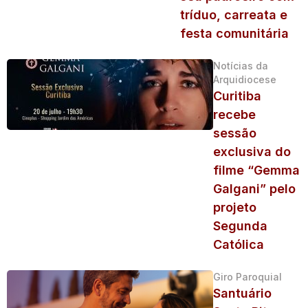
tríduo, carreata e
festa comunitária
Notícias da
Arquidiocese
Curitiba
recebe
sessão
exclusiva do
filme “Gemma
Galgani” pelo
projeto
Segunda
Católica
Giro Paroquial
Santuário