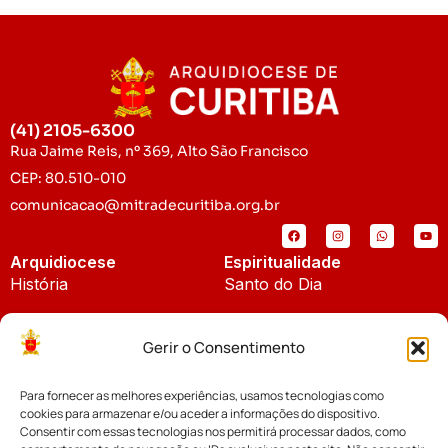
(41) 2105-6300
Rua Jaime Reis, nº 369, Alto São Francisco
CEP: 80.510-010
comunicacao@mitradecuritiba.org.br
Arquidiocese
Espiritualidade
História
Santo do Dia
Padroeira
Liturgia Diária
Gerir o Consentimento
Brasão
Bíblia Online
Para fornecer as melhores experiências, usamos tecnologias como
Notícias
Cúria Diocesana
cookies para armazenar e/ou aceder a informações do dispositivo.
Notícias da Arquidiocese
Consentir com essas tecnologias nos permitirá processar dados, como
Fundo Diocesano