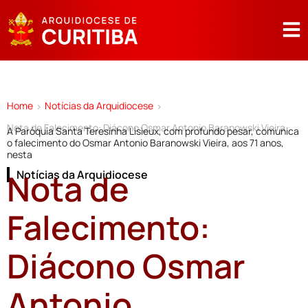
Home
Notícias da Arquidiocese
>
>
Nota de Falecimento: Diácono Osmar Antonio Baranowski Vieira
A Paróquia Santa Teresinha Lisieux, com profundo pesar, comunica
o falecimento do Osmar Antonio Baranowski Vieira, aos 71 anos,
nesta
Nota de
Notícias da Arquidiocese
Falecimento:
Diácono Osmar
Antonio