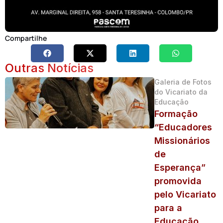
Compartilhe
Outras Notícias
Galeria de Fotos
do Vicariato da
Educação
Formação
“Educadores
Missionários
de
Esperança”
promovida
pelo Vicariato
para a
Educação