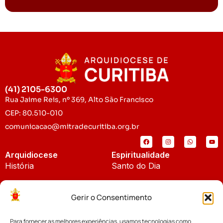
(41) 2105-6300
Rua Jaime Reis, nº 369, Alto São Francisco
CEP: 80.510-010
comunicacao@mitradecuritiba.org.br
Arquidiocese
Espiritualidade
História
Santo do Dia
Padroeira
Liturgia Diária
Gerir o Consentimento
Brasão
Bíblia Online
Para fornecer as melhores experiências, usamos tecnologias como
Notícias
Cúria Diocesana