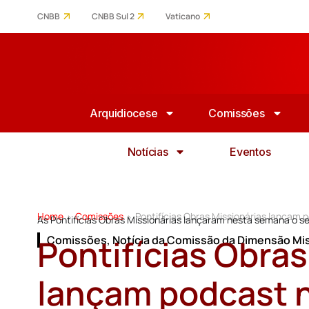
CNBB
CNBB Sul 2
Vaticano
Arquidiocese
Comissões
Notícias
Eventos
Home
Comissões
Pontifícias Obras Missionárias lançam p
>
>
As Pontifícias Obras Missionárias lançaram nesta semana o se
Pontifícias Obras
Comissões
,
Notícia da Comissão da Dimensão Mis
lançam podcast no