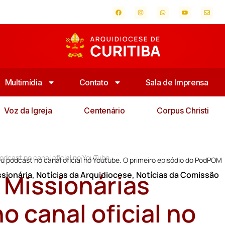
Multimídia
Contato
Sala de Imprensa
Voz da Igreja
Centenário
Corpus Christi
odcast no canal oficial no YouTube
u podcast no canal oficial no Youtube. O primeiro episódio do PodPOM
 Missionárias
sionária
,
Notícias da Arquidiocese
,
Notícias da Comissão
 canal oficial no