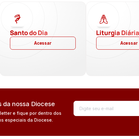
Santo do Dia
Liturgia Diári
Acessar
Acessar
 da nossa Diocese
tter e fique por dentro dos
s especiais da Diocese.