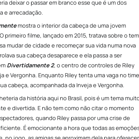
ria deixar o passar em branco esse que é um dos
ia e arrecadação.
amente
mostra o interior da cabeça de uma jovem
 primeiro filme, lançado em 2015, tratava sobre o te
cisa mudar de cidade e recomeçar sua vida numa nova
trolava sua cabeça desaparece e ela passa a ser
 em
Divertidamente 2
, o centro de controles de Riley
ja e Vergonha. Enquanto Riley tenta uma vaga no tim
sua cabeça, acompanhada da Inveja e Vergonha.
heteria da história aqui no Brasil, pois é um tema muit
te e divertida. E não tem como não citar o momento
 espectadores, quando Riley passa por uma crise de
uficiente. É emocionante a hora que todas as emoçõe
e, no jogo, as amigas se aproximam dela para oferecer