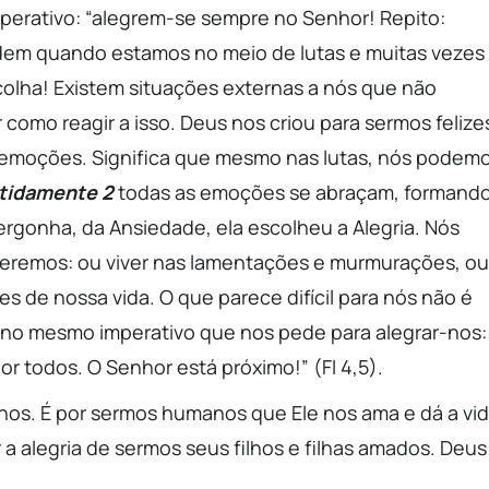
mperativo: “alegrem-se sempre no Senhor! Repito:
rdem quando estamos no meio de lutas e muitas vezes
olha! Existem situações externas a nós que não
omo reagir a isso. Deus nos criou para sermos felize
s emoções. Significa que mesmo nas lutas, nós podem
tidamente 2
todas as emoções se abraçam, formand
Vergonha, da Ansiedade, ela escolheu a Alegria. Nós
eremos: ou viver nas lamentações e murmurações, ou
s de nossa vida. O que parece difícil para nós não é
a no mesmo imperativo que nos pede para alegrar-nos:
 todos. O Senhor está próximo!” (Fl 4,5).
os. É por sermos humanos que Ele nos ama e dá a vi
a alegria de sermos seus filhos e filhas amados. Deus