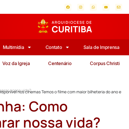
Multimídia
Contato
Sala de Imprensa
Voz da Igreja
Centenário
Corpus Christi
arar nossa vida?
isponível nos cinemas Temos o filme com maior bilheteria do ano e
onha: Como
rar nossa vida?