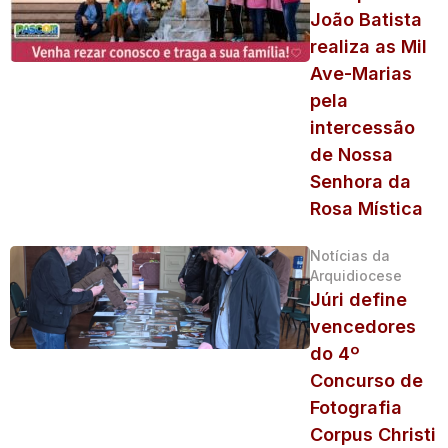
João Batista
realiza as Mil
Ave-Marias
pela
intercessão
de Nossa
Senhora da
Rosa Mística
Notícias da
Arquidiocese
Júri define
vencedores
do 4º
Concurso de
Fotografia
Corpus Christi