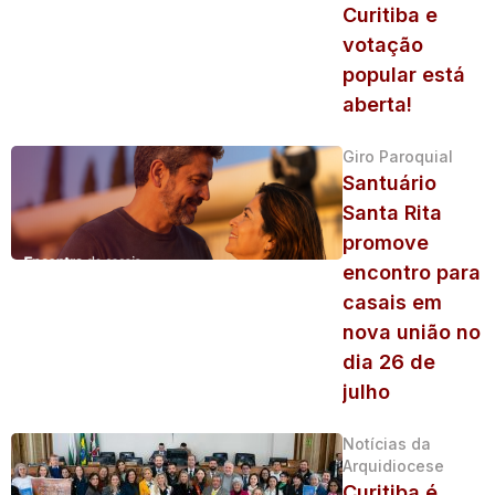
Curitiba e
votação
popular está
aberta!
Giro Paroquial
Santuário
Santa Rita
promove
encontro para
casais em
nova união no
dia 26 de
julho
Notícias da
Arquidiocese
Curitiba é