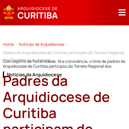
Home
Notícias da Arquidiocese
>
>
Padres da Arquidiocese de Curitiba participam do Torneio Regional
dos Presbíteros no Paraná
Com espírito de fraternidade, fé e convivência, o time de padres da
Arquidiocese de Curitiba participou do Torneio Regional dos
Padres da
Notícias da Arquidiocese
Arquidiocese de
Curitiba
participam do