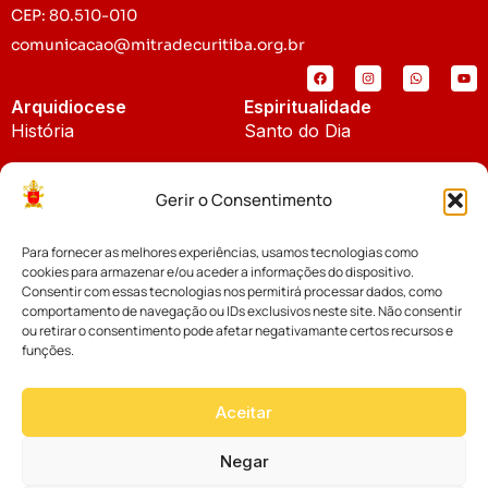
CEP: 80.510-010
comunicacao@mitradecuritiba.org.br
Arquidiocese
Espiritualidade
História
Santo do Dia
Padroeira
Liturgia Diária
Gerir o Consentimento
Brasão
Bíblia Online
Para fornecer as melhores experiências, usamos tecnologias como
Notícias
Cúria Diocesana
cookies para armazenar e/ou aceder a informações do dispositivo.
Notícias da Arquidiocese
Consentir com essas tecnologias nos permitirá processar dados, como
Fundo Diocesano
comportamento de navegação ou IDs exclusivos neste site. Não consentir
Notícias Cáritas
ou retirar o consentimento pode afetar negativamante certos recursos e
funções.
Tribunal Eclesiástico
Notícias da Comissão
Vicariatos da Educação
Aceitar
Palavra dos Bispos
Eventos
Negar