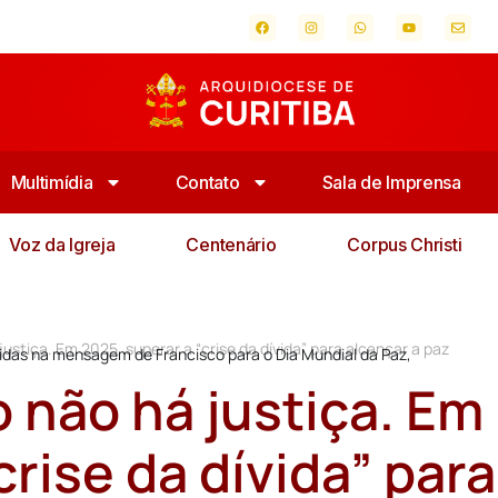
Multimídia
Contato
Sala de Imprensa
Voz da Igreja
Centenário
Corpus Christi
ustiça. Em 2025, superar a “crise da dívida” para alcançar a paz
idas na mensagem de Francisco para o Dia Mundial da Paz,
 não há justiça. Em
crise da dívida” para