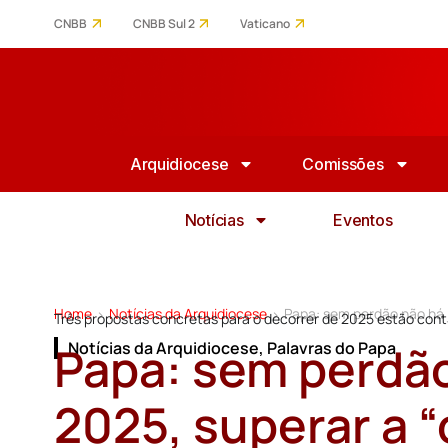
CNBB
CNBB Sul 2
Vaticano
Arquidiocese
Comissões
Notícias
Eventos
Home
Notícias da Arquidiocese
Papa: sem perdão não há j
>
>
Três propostas concretas para o decorrer de 2025 estão cont
Papa: sem perdão
Notícias da Arquidiocese
,
Palavras do Papa
2025, superar a “