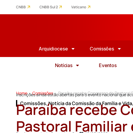
CNBB
CNBB Sul 2
Vaticano
Arquidiocese
Comissões
Notícias
Eventos
Home
Comissões
Paraíba recebe Congresso da Pastoral 
>
>
Inscrições ainda estão abertas para o evento nacional que a
Paraíba recebe 
Comissões
,
Notícia da Comissão da Família e Vida
Pastoral Familia