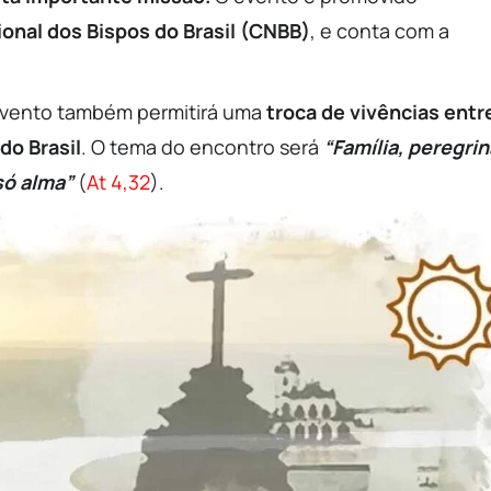
onal dos Bispos do Brasil (CNBB)
, e conta com a
 evento também permitirá uma
troca de vivências entr
do Brasil
. O tema do encontro será
“Família, peregrin
só alma”
(
At 4,32
).