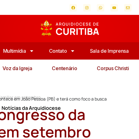
Multimídia
Contato
Sala de Imprensa
Voz da Igreja
Centenário
Corpus Christi
Familiar em setembro
contece em João Pessoa (PB) e terá como foco a busca
Congresso da
,
Notícias da Arquidiocese
r em setembro