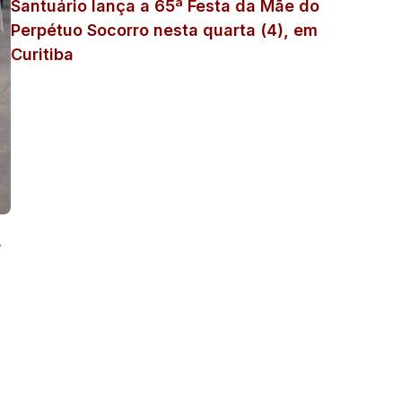
Santuário lança a 65ª Festa da Mãe do
Perpétuo Socorro nesta quarta (4), em
Curitiba
º
o