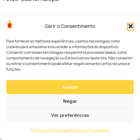
Compartilhe
Gerir o Consentimento
Outras Notícias
Para fornecer as melhores experiências, usamos tecnologias como
cookies para armazenar e/ou aceder a informações do dispositivo.
Notícias da
Consentir com essas tecnologias nos permitirá processar dados, como
Arquidiocese
comportamento de navegação ou IDs exclusivos neste site. Não consentir
PUCPR
ou retirar o consentimento pode afetar negativamante certos recursos e
funções.
oferece curso
sobre Temas
Aceitar
Emergentes
em diálogo
Negar
com o
Magistério da
Ver preferências
Igreja
Política de Privacidade
Política de Privacidade
Notícias da