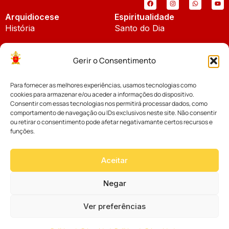
Arquidiocese
Espiritualidade
História
Santo do Dia
Padroeira
Liturgia Diária
Gerir o Consentimento
Brasão
Bíblia Online
Para fornecer as melhores experiências, usamos tecnologias como
Notícias
Cúria Diocesana
cookies para armazenar e/ou aceder a informações do dispositivo.
Notícias da Arquidiocese
Consentir com essas tecnologias nos permitirá processar dados, como
Fundo Diocesano
comportamento de navegação ou IDs exclusivos neste site. Não consentir
Notícias Cáritas
ou retirar o consentimento pode afetar negativamante certos recursos e
funções.
Tribunal Eclesiástico
Notícias da Comissão
Vicariatos da Educação
Aceitar
Palavra dos Bispos
Eventos
Negar
Ver preferências
Website desenvolvido com muito