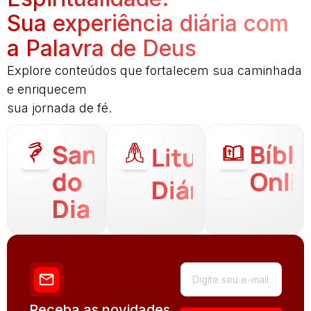
Sua experiência diária com
a Palavra de Deus
Explore conteúdos que fortalecem sua caminhada
e enriquecem
sua jornada de fé.
Santo
Bíbli
Liturgia
do
Onli
Diária
Dia
Receba as novidades