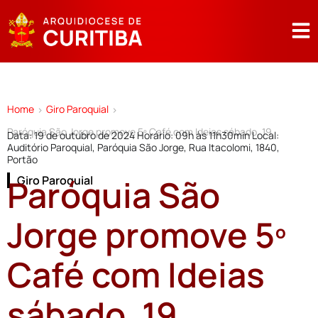
Home
Giro Paroquial
>
>
Paróquia São Jorge promove 5º Café com Ideias sábado, 19
Data: 19 de outubro de 2024 Horário: 09h às 11h30min Local:
Auditório Paroquial, Paróquia São Jorge, Rua Itacolomi, 1840,
Portão
Paróquia São
Giro Paroquial
Jorge promove 5º
Café com Ideias
sábado, 19