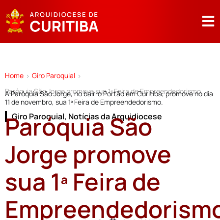
Home
Giro Paroquial
>
>
Paróquia São Jorge promove sua 1ª Feira de Empreendedorismo
A Paróquia São Jorge, no bairro Portão em Curitiba, promove no dia
11 de novembro, sua 1ª Feira de Empreendedorismo.
Paróquia São
Giro Paroquial
,
Notícias da Arquidiocese
Jorge promove
sua 1ª Feira de
Empreendedorism