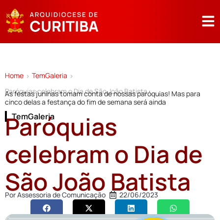
Home
TemGaleria
>
>
Paróquias celebram o Dia de São João Batista
As festas juninas tomam conta de nossas paróquias! Mas para
cinco delas a festança do fim de semana será ainda
Paróquias
TemGaleria
celebram o Dia de
São João Batista
Por
Assessoria de Comunicação
22/06/2023