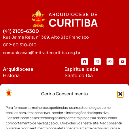
(41) 2105-6300
Rua Jaime Reis, nº 369, Alto São Francisco
CEP: 80.510-010
comunicacao@mitradecuritiba.org.br
Arquidiocese
Espiritualidade
História
Santo do Dia
Padroeira
Liturgia Diária
Gerir o Consentimento
Brasão
Bíblia Online
Para fornecer as melhores experiências, usamos tecnologias como
Notícias
Cúria Diocesana
cookies para armazenar e/ou aceder a informações do dispositivo.
Notícias da Arquidiocese
Consentir com essas tecnologias nos permitirá processar dados, como
Fundo Diocesano
comportamento de navegação ou IDs exclusivos neste site. Não consentir
Notícias Cáritas
ou retirar o consentimento pode afetar negativamante certos recursos e