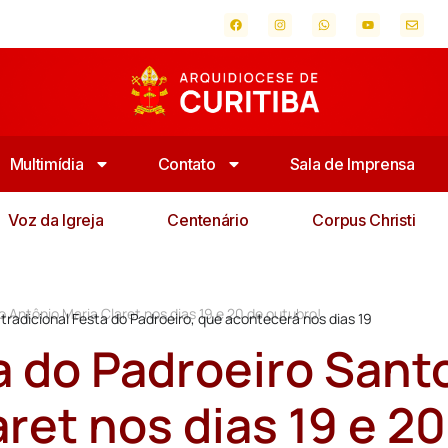
Multimídia
Contato
Sala de Imprensa
Voz da Igreja
Centenário
Corpus Christi
o Antônio Maria Claret nos dias 19 e 20 de outubro!
tradicional Festa do Padroeiro, que acontecerá nos dias 19
a do Padroeiro Sant
ret nos dias 19 e 20