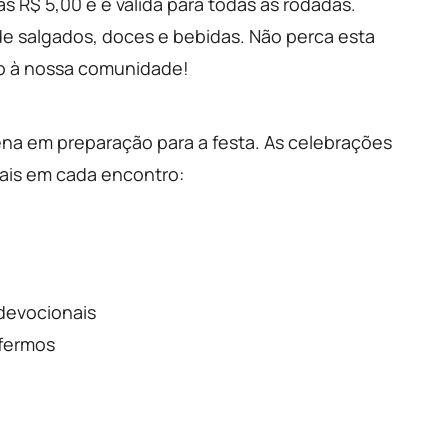
as R$ 5,00 e é válida para todas as rodadas.
e salgados, doces e bebidas. Não perca esta
to à nossa comunidade!
vena em preparação para a festa. As celebrações
ais em cada encontro:
 devocionais
nfermos