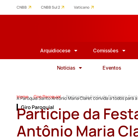
CNBB
CNBB Sul 2
Vaticano
Arquidiocese
Comissões
Notícias
Eventos
Home
Giro Paroquial
Participe da Festa do Padroeiro Sant
>
>
A Paróquia Santo Antônio Maria Claret convida a todos para a 
Participe da Fest
Giro Paroquial
Antônio Maria Cla