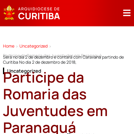
Home
Uncategorized
>
>
Participe da Romaria das Juventudes em Paranaguá
Será no dia 2 de dezembro e contará com Caravana partindo de
Curitiba No dia 2 de dezembro de 2018,
Participe da
Uncategorized
Romaria das
Juventudes em
Paranaguá