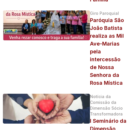
Giro Paroquial
Paróquia São
João Batista
realiza as Mil
Ave-Marias
pela
intercessão
de Nossa
Senhora da
Rosa Mística
Notícia da
Comissão da
Dimensão Sócio
Transformadora
I Seminário da
Dimensão