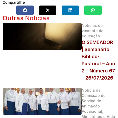
Compartilhe
Outras Notícias
Noticias do
vicariato da
educação
O SEMEADOR
| Semanário
Bíblico-
Pastoral – Ano
2 – Número 67
– 26/07/2026
Notícia da
Comissão do
Serviço de
Animação
Vocacional,
Ministérios e Vida