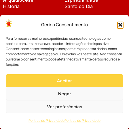
História
Santo do Dia
Padroeira
Liturgia Diária
Gerir o Consentimento
Brasão
Bíblia Online
Para fornecer as melhores experiências, usamos tecnologias como
Notícias
Cúria Diocesana
cookies para armazenar e/ou aceder a informações do dispositivo.
Notícias da Arquidiocese
Consentir com essas tecnologias nos permitirá processar dados, como
Fundo Diocesano
comportamento de navegação ou IDs exclusivos neste site. Não consentir
Notícias Cáritas
ou retirar o consentimento pode afetar negativamante certos recursos e
funções.
Tribunal Eclesiástico
Notícias da Comissão
Vicariatos da Educação
Aceitar
Palavra dos Bispos
Eventos
Negar
Ver preferências
Website desenvolvido com muito
Política de Privacidade
Política de Privacidade
por