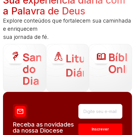
Sua experiência diária com
a Palavra de Deus
Explore conteúdos que fortalecem sua caminhada
e enriquecem
sua jornada de fé.
Santo
Bíbli
Liturgia
do
Onli
Diária
Dia
Receba as novidades
da nossa Diocese