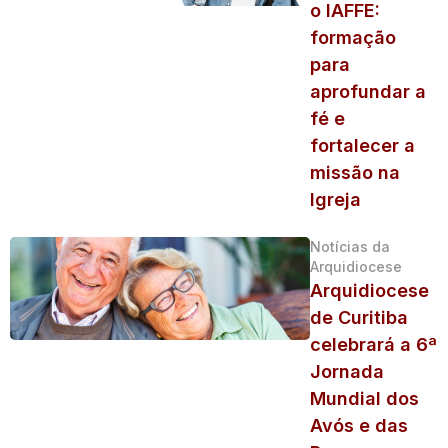
o IAFFE:
formação
para
aprofundar a
fé e
fortalecer a
missão na
Igreja
Notícias da
Arquidiocese
Arquidiocese
de Curitiba
celebrará a 6ª
Jornada
Mundial dos
Avós e das