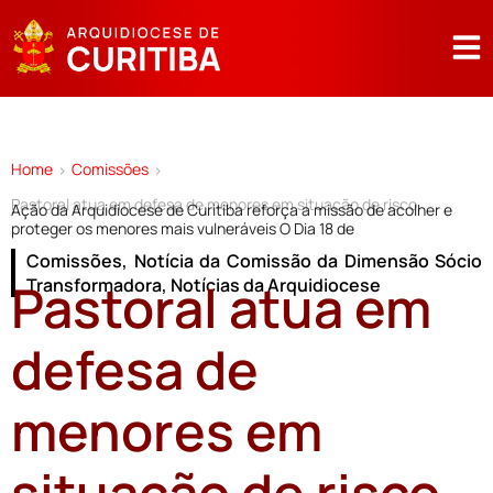
Home
Comissões
>
>
Pastoral atua em defesa de menores em situação de risco
Ação da Arquidiocese de Curitiba reforça a missão de acolher e
proteger os menores mais vulneráveis O Dia 18 de
Comissões
,
Notícia da Comissão da Dimensão Sócio
Pastoral atua em
Transformadora
,
Notícias da Arquidiocese
defesa de
menores em
situação de risco