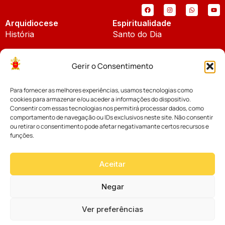
Arquidiocese
Espiritualidade
História
Santo do Dia
Padroeira
Liturgia Diária
Gerir o Consentimento
Brasão
Bíblia Online
Para fornecer as melhores experiências, usamos tecnologias como
Notícias
Cúria Diocesana
cookies para armazenar e/ou aceder a informações do dispositivo.
Notícias da Arquidiocese
Consentir com essas tecnologias nos permitirá processar dados, como
Fundo Diocesano
comportamento de navegação ou IDs exclusivos neste site. Não consentir
Notícias Cáritas
ou retirar o consentimento pode afetar negativamante certos recursos e
funções.
Tribunal Eclesiástico
Notícias da Comissão
Vicariatos da Educação
Aceitar
Palavra dos Bispos
Eventos
Negar
Ver preferências
Website desenvolvido com muito