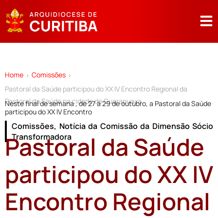
Home
Comissões
>
>
Pastoral da Saúde participou do XX IV Encontro Regional da
Pastoral da Saúde na cidade de Guarapuava.
Neste final de semana , de 27 a 29 de outubro, a Pastoral da Saúde
participou do XX IV Encontro
Comissões
,
Notícia da Comissão da Dimensão Sócio
Pastoral da Saúde
Transformadora
participou do XX IV
Encontro Regional