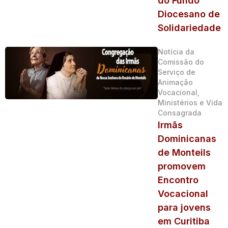
do Fundo
Diocesano de
Solidariedade
Notícia da
Comissão do
Serviço de
Animação
Vocacional,
Ministérios e Vida
Consagrada
Irmãs
Dominicanas
de Monteils
promovem
Encontro
Vocacional
para jovens
em Curitiba