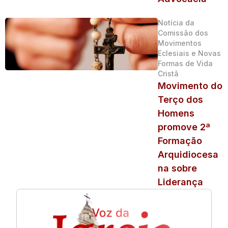
Notícia da
Comissão dos
Movimentos
Eclesiais e Novas
Formas de Vida
Cristã
Movimento do
Terço dos
Homens
promove 2ª
Formação
Arquidiocesa
na sobre
Liderança