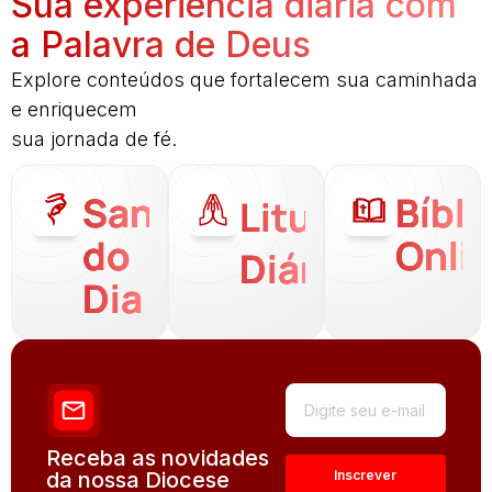
Sua experiência diária com
a Palavra de Deus
Explore conteúdos que fortalecem sua caminhada
e enriquecem
sua jornada de fé.
Santo
Bíbli
Liturgia
do
Onli
Diária
Dia
Receba as novidades
da nossa Diocese