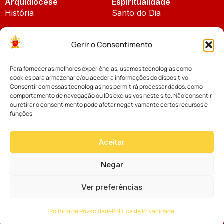
Arquidiocese
Espiritualidade
História
Santo do Dia
Padroeira
Liturgia Diária
Gerir o Consentimento
Brasão
Bíblia Online
Para fornecer as melhores experiências, usamos tecnologias como
Notícias
Cúria Diocesana
cookies para armazenar e/ou aceder a informações do dispositivo.
Notícias da Arquidiocese
Consentir com essas tecnologias nos permitirá processar dados, como
Fundo Diocesano
comportamento de navegação ou IDs exclusivos neste site. Não consentir
Notícias Cáritas
ou retirar o consentimento pode afetar negativamante certos recursos e
funções.
Tribunal Eclesiástico
Notícias da Comissão
Vicariatos da Educação
Aceitar
Palavra dos Bispos
Eventos
Negar
Ver preferências
Website desenvolvido com muito
Política de Privacidade
Política de Privacidade
por