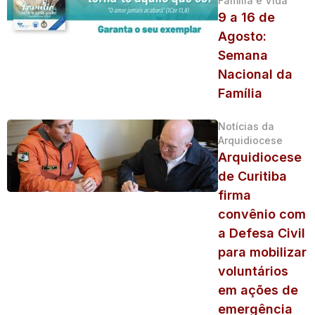
Família e Vida
9 a 16 de
Agosto:
Semana
Nacional da
Família
Notícias da
Arquidiocese
Arquidiocese
de Curitiba
firma
convênio com
a Defesa Civil
para mobilizar
voluntários
em ações de
emergência