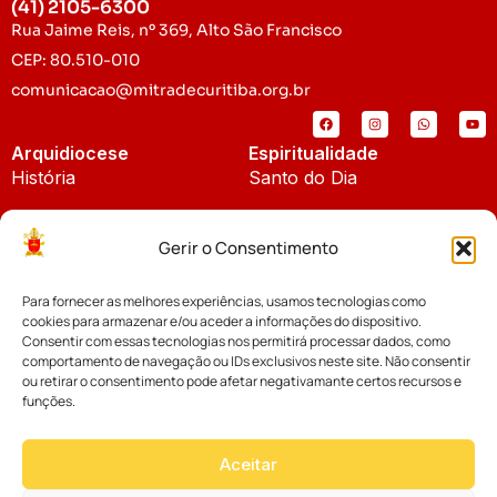
(41) 2105-6300
Rua Jaime Reis, nº 369, Alto São Francisco
CEP: 80.510-010
comunicacao@mitradecuritiba.org.br
Arquidiocese
Espiritualidade
História
Santo do Dia
Padroeira
Liturgia Diária
Gerir o Consentimento
Brasão
Bíblia Online
Para fornecer as melhores experiências, usamos tecnologias como
Notícias
Cúria Diocesana
cookies para armazenar e/ou aceder a informações do dispositivo.
Notícias da Arquidiocese
Consentir com essas tecnologias nos permitirá processar dados, como
Fundo Diocesano
comportamento de navegação ou IDs exclusivos neste site. Não consentir
Notícias Cáritas
ou retirar o consentimento pode afetar negativamante certos recursos e
funções.
Tribunal Eclesiástico
Notícias da Comissão
Vicariatos da Educação
Aceitar
Palavra dos Bispos