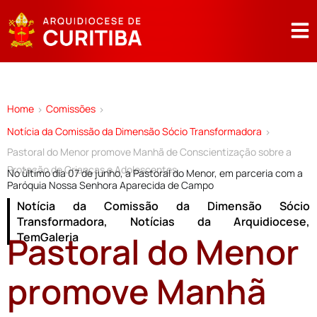
Home
Comissões
>
>
Notícia da Comissão da Dimensão Sócio Transformadora
>
Pastoral do Menor promove Manhã de Conscientização sobre a
Proteção de Crianças e Adolescentes
No último dia 07 de junho, a Pastoral do Menor, em parceria com a
Paróquia Nossa Senhora Aparecida de Campo
Notícia da Comissão da Dimensão Sócio
Transformadora
,
Notícias da Arquidiocese
,
Pastoral do Menor
TemGaleria
promove Manhã