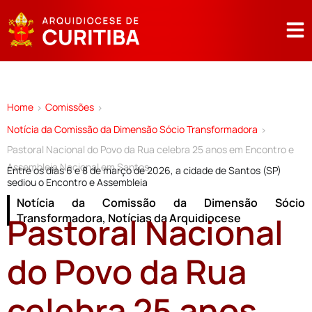
Home
Comissões
>
>
Notícia da Comissão da Dimensão Sócio Transformadora
>
Pastoral Nacional do Povo da Rua celebra 25 anos em Encontro e
Assembleia Nacional em Santos
Entre os dias 6 e 8 de março de 2026, a cidade de Santos (SP)
sediou o Encontro e Assembleia
Notícia da Comissão da Dimensão Sócio
Pastoral Nacional
Transformadora
,
Notícias da Arquidiocese
do Povo da Rua
celebra 25 anos