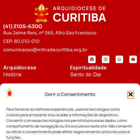
(41) 2105-6300
Rua Jaime Reis, nº 369, Alto São Francisco
CEP: 80.510-010
comunicacao@mitradecuritiba.org.br
Arquidiocese
Espiritualidade
História
Santo do Dia
Padroeira
Liturgia Diária
Gerir o Consentimento
Brasão
Bíblia Online
Para fornecer as melhores experiências, usamos tecnologias como
Notícias
Cúria Diocesana
cookies para armazenar e/ou aceder a informações do dispositivo.
Notícias da Arquidiocese
Consentir com essas tecnologias nos permitirá processar dados, como
Fundo Diocesano
comportamento de navegação ou IDs exclusivos neste site. Não consentir
Notícias Cáritas
ou retirar o consentimento pode afetar negativamante certos recursos e
funções.
Tribunal Eclesiástico