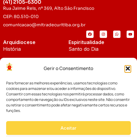
(41) 2105-6300
Rua Jaime Reis, nº 369, Alto São Francisco
CEP: 80.510-010
comunicacao@mitradecuritiba.org.br
Arquidiocese
Espiritualidade
História
Santo do Dia
Padroeira
Liturgia Diária
Gerir o Consentimento
Brasão
Bíblia Online
Para fornecer as melhores experiências, usamos tecnologias como
Notícias
Cúria Diocesana
cookies para armazenar e/ou aceder a informações do dispositivo.
Notícias da Arquidiocese
Consentir com essas tecnologias nos permitirá processar dados, como
Fundo Diocesano
comportamento de navegação ou IDs exclusivos neste site. Não consentir
Notícias Cáritas
ou retirar o consentimento pode afetar negativamante certos recursos e
funções.
Tribunal Eclesiástico
Notícias da Comissão
Vicariatos da Educação
Aceitar
Palavra dos Bispos