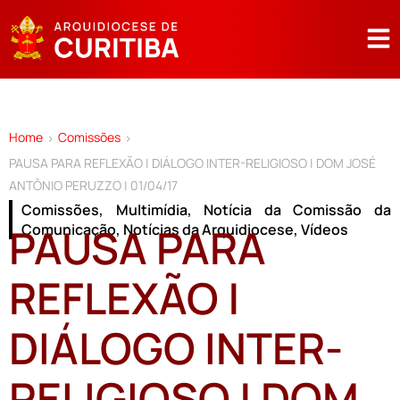
Home
Comissões
>
>
PAUSA PARA REFLEXÃO | DIÁLOGO INTER-RELIGIOSO | DOM JOSÉ
ANTÔNIO PERUZZO | 01/04/17
Comissões
,
Multimídia
,
Notícia da Comissão da
PAUSA PARA
Comunicação
,
Notícias da Arquidiocese
,
Vídeos
REFLEXÃO |
DIÁLOGO INTER-
RELIGIOSO | DOM