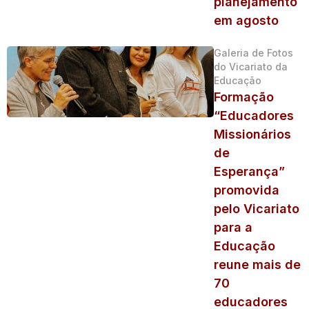
planejamento
em agosto
Galeria de Fotos
do Vicariato da
Educação
Formação
“Educadores
Missionários
de
Esperança”
promovida
pelo Vicariato
para a
Educação
reune mais de
70
educadores