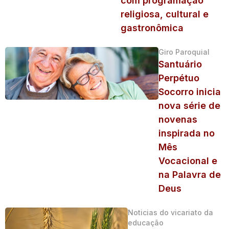
com programação
religiosa, cultural e
gastronômica
Giro Paroquial
Santuário
Perpétuo
Socorro inicia
nova série de
novenas
inspirada no
Mês
Vocacional e
na Palavra de
Deus
Noticias do vicariato da
educação