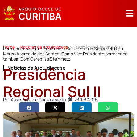
Home
Notícias da Arquidiocese
Presidência Regional Sul II
>
>
Permanecerá como Presidente o Arcebispo de Cascavel, Dom
Mauro Aparecido dos Santos. Como Vice Presidente permanece
também Dom Geremias Steinmetz,
Presidência
Notícias da Arquidiocese
Regional Sul II
Por
Assessoria de Comunicação
23/03/2015