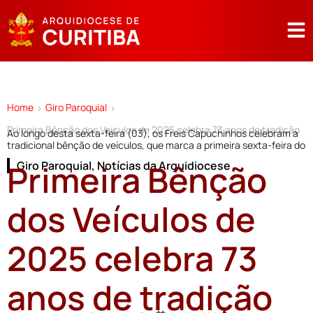
Home
Giro Paroquial
>
>
Primeira Bênção dos Veículos de 2025 celebra 73 anos de tradição
Ao longo desta sexta-feira (03), os Freis Capuchinhos celebram a
tradicional bênção de veículos, que marca a primeira sexta-feira do
Primeira Bênção
Giro Paroquial
,
Notícias da Arquidiocese
dos Veículos de
2025 celebra 73
anos de tradição