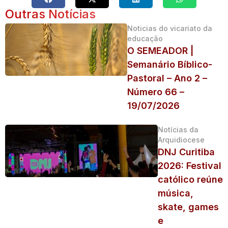
Outras Notícias
Noticias do vicariato da
educação
O SEMEADOR |
Semanário Bíblico-
Pastoral – Ano 2 –
Número 66 –
19/07/2026
Notícias da
Arquidiocese
DNJ Curitiba
2026: Festival
católico reúne
música,
skate, games
e