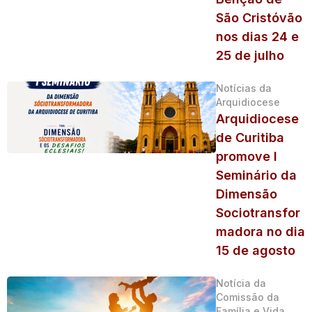
São Cristóvão
nos dias 24 e
25 de julho
Notícias da
Arquidiocese
Arquidiocese
de Curitiba
promove I
Seminário da
Dimensão
Sociotransfor
madora no dia
15 de agosto
Notícia da
Comissão da
Família e Vida