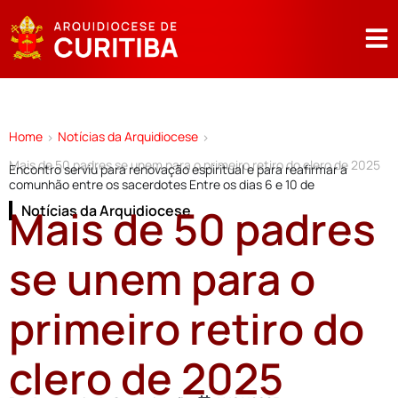
Home
Notícias da Arquidiocese
>
>
Mais de 50 padres se unem para o primeiro retiro do clero de 2025
Encontro serviu para renovação espiritual e para reafirmar a
comunhão entre os sacerdotes Entre os dias 6 e 10 de
Mais de 50 padres
Notícias da Arquidiocese
se unem para o
primeiro retiro do
clero de 2025