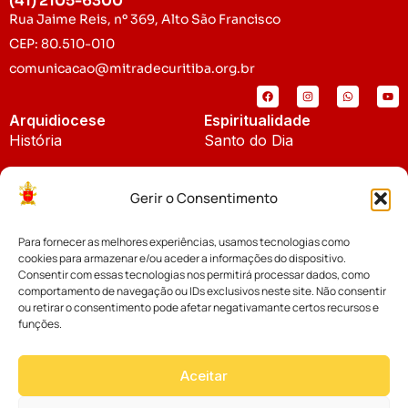
(41) 2105-6300
Rua Jaime Reis, nº 369, Alto São Francisco
CEP: 80.510-010
comunicacao@mitradecuritiba.org.br
Arquidiocese
Espiritualidade
História
Santo do Dia
Padroeira
Liturgia Diária
Gerir o Consentimento
Brasão
Bíblia Online
Para fornecer as melhores experiências, usamos tecnologias como
Notícias
Cúria Diocesana
cookies para armazenar e/ou aceder a informações do dispositivo.
Notícias da Arquidiocese
Consentir com essas tecnologias nos permitirá processar dados, como
Fundo Diocesano
comportamento de navegação ou IDs exclusivos neste site. Não consentir
Notícias Cáritas
ou retirar o consentimento pode afetar negativamante certos recursos e
funções.
Tribunal Eclesiástico
Notícias da Comissão
Vicariatos da Educação
Aceitar
Palavra dos Bispos