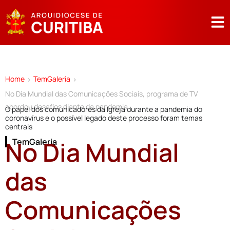
Home
TemGaleria
>
>
No Dia Mundial das Comunicações Sociais, programa de TV
abordou desafios diante da pandemia
O papel dos comunicadores da Igreja durante a pandemia do
coronavírus e o possível legado deste processo foram temas
centrais
No Dia Mundial
TemGaleria
das
Comunicações