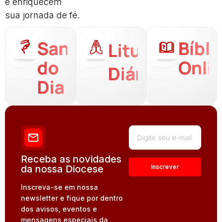
e enriquecem
sua jornada de fé.
Santo
Bíbli
Liturgia
do
Onli
Diária
Dia
Receba as novidades
da nossa Diocese
Inscreva-se em nossa
newsletter e fique por dentro
dos avisos, eventos e
mensagens especiais da