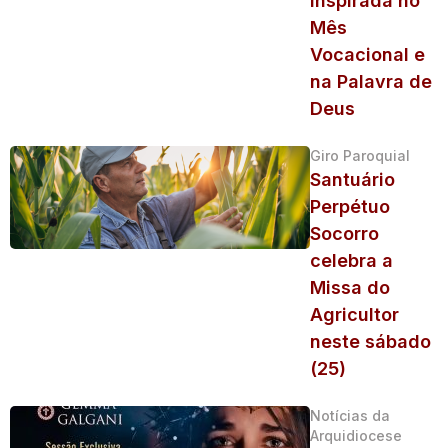
inspirada no
Mês
Vocacional e
na Palavra de
Deus
Giro Paroquial
Santuário
Perpétuo
Socorro
celebra a
Missa do
Agricultor
neste sábado
(25)
Notícias da
Arquidiocese