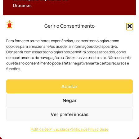
Diocese.
Gerir o Consentimento
Para fornecer as melhores experiências, usamos tecnologias como
cookies para armazenar e/ou aceder a informações do dispositivo.
Consentir com essas tecnologias nos permitirá processar dados, como
comportamento de navegação ou IDs exclusivos neste site. Não consentir
ou retirar o consentimento pode afetar negativamante certos recursos e
funções.
(41) 2105-6300
Rua Jaime Reis, nº 369, Alto São Francisco
CEP: 80.510-010
Aceitar
comunicacao@mitradecuritiba.org.br
Negar
Arquidiocese
Espiritualidade
Ver preferências
História
Santo do Dia
Política de Privacidade
Política de Privacidade
Padroeira
Liturgia Diária