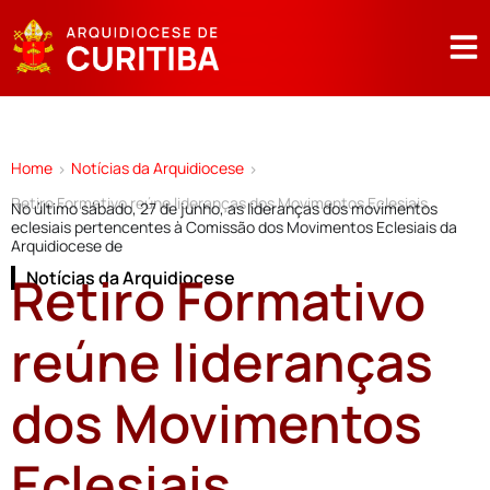
Home
Notícias da Arquidiocese
>
>
Retiro Formativo reúne lideranças dos Movimentos Eclesiais
No último sábado, 27 de junho, as lideranças dos movimentos
eclesiais pertencentes à Comissão dos Movimentos Eclesiais da
Arquidiocese de
Retiro Formativo
Notícias da Arquidiocese
reúne lideranças
dos Movimentos
Eclesiais