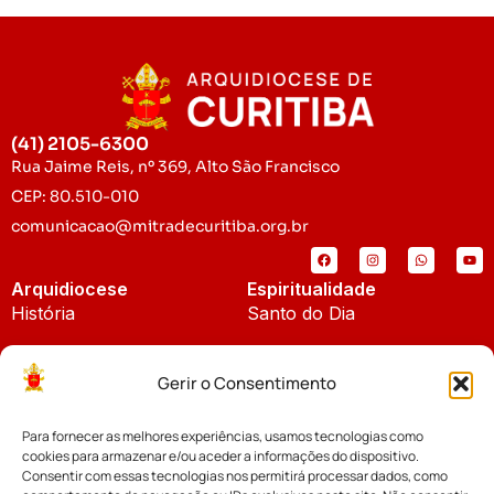
(41) 2105-6300
Rua Jaime Reis, nº 369, Alto São Francisco
CEP: 80.510-010
comunicacao@mitradecuritiba.org.br
Arquidiocese
Espiritualidade
História
Santo do Dia
Padroeira
Liturgia Diária
Gerir o Consentimento
Brasão
Bíblia Online
Para fornecer as melhores experiências, usamos tecnologias como
Notícias
Cúria Diocesana
cookies para armazenar e/ou aceder a informações do dispositivo.
Notícias da Arquidiocese
Consentir com essas tecnologias nos permitirá processar dados, como
Fundo Diocesano