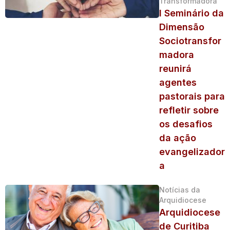
Transformadora
I Seminário da
Dimensão
Sociotransfor
madora
reunirá
agentes
pastorais para
refletir sobre
os desafios
da ação
evangelizador
a
Notícias da
Arquidiocese
Arquidiocese
de Curitiba