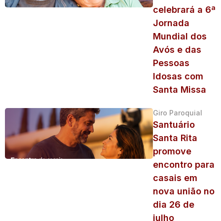
celebrará a 6ª
Jornada
Mundial dos
Avós e das
Pessoas
Idosas com
Santa Missa
Giro Paroquial
Santuário
Santa Rita
promove
encontro para
casais em
nova união no
dia 26 de
julho