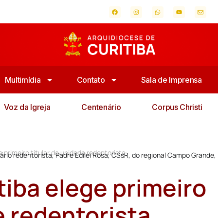
Multimídia
Contato
Sala de Imprensa
Voz da Igreja
Centenário
Corpus Christi
e primeiro titular da unidade redentorista
onário redentorista, Padre Edilei Rosa, CSsR, do regional Campo Grande,
tiba elege primeiro
e redentorista