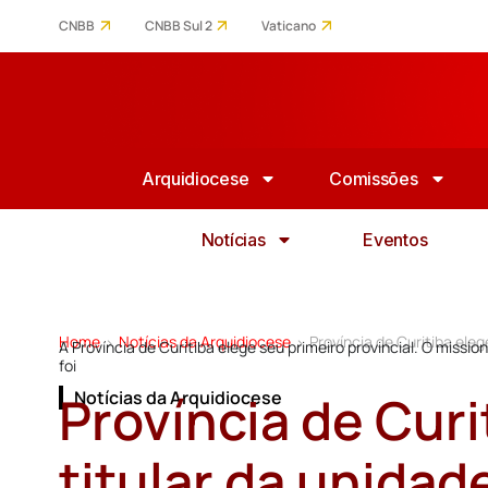
CNBB
CNBB Sul 2
Vaticano
Arquidiocese
Comissões
Notícias
Eventos
Home
Notícias da Arquidiocese
Província de Curitiba eleg
>
>
A Província de Curitiba elege seu primeiro provincial. O missi
foi
Província de Curi
Notícias da Arquidiocese
titular da unidad