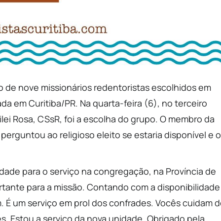
upo de nove missionários redentoristas escolhidos em
ada em Curitiba/PR. Na quarta-feira (6), no terceiro
dilei Rosa, CSsR, foi a escolha do grupo. O membro da
perguntou ao religioso eleito se estaria disponível e o
lidade para o serviço na congregação, na Província de
ortante para a missão. Contando com a disponibilidade
m. É um serviço em prol dos confrades. Vocês cuidam 
s. Estou a serviço da nova unidade. Obrigado pela