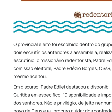
O provincial eleito foi escolhido dentro do gr
dois escrutínios anteriores a assembleia, realiz
escrutínio, o missionário redentorista, Padre E
comissão eleitoral, Padre Edézio Borges, CSsR, 
mesmo aceitou.
Em discurso, Padre Edilei destacou a disponibi
Curitiba em específico. “Disponibilidade é imp
dos senhores. Não é privilégio, de jeito nenhu
povo de Deus e eu procuro cuidar dos confrade