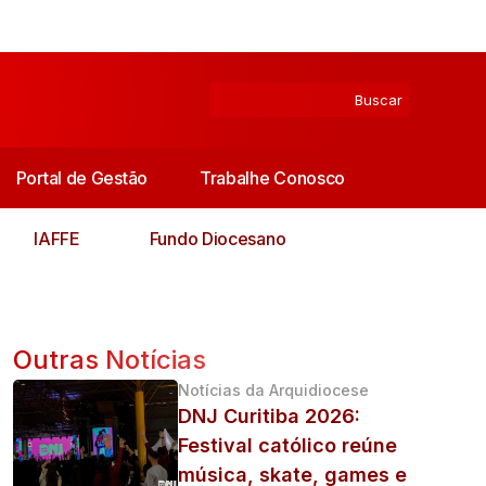
Portal de Gestão
Trabalhe Conosco
IAFFE
Fundo Diocesano
Outras Notícias
Notícias da Arquidiocese
DNJ Curitiba 2026:
Festival católico reúne
música, skate, games e