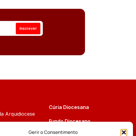
Cúria Diocesana
da Arquidiocese
Fundo Diocesano
Cáritas
Gerir o Consentimento
Tribunal Eclesiástico