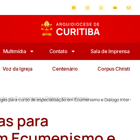
Multimídia
Contato
Sala de Imprensa
Voz da Igreja
Centenário
Corpus Christi
ção em Ecumenismo e Diálogo Inter-religioso
agas para curso de especialização em Ecumenismo e Diálogo Inter-
as para
em Ecumenismo e