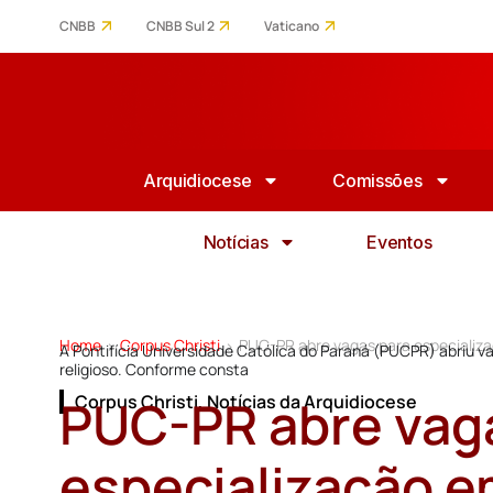
CNBB
CNBB Sul 2
Vaticano
Arquidiocese
Comissões
Notícias
Eventos
Home
Corpus Christi
PUC-PR abre vagas para especializa
>
>
A Pontifícia Universidade Católica do Paraná (PUCPR) abriu v
religioso. Conforme consta
PUC-PR abre vag
Corpus Christi
,
Notícias da Arquidiocese
especialização 