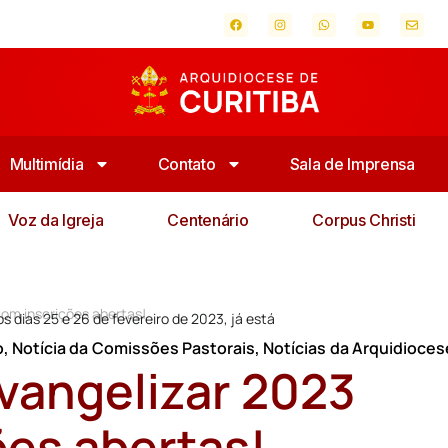
Multimídia
Contato
Sala de Imprensa
Voz da Igreja
Centenário
Corpus Christi
com inscrições abertas!
s dias 25 e 26 de fevereiro de 2023, já está
o
,
Notícia da Comissões Pastorais
,
Notícias da Arquidioces
Evangelizar 2023
ões abertas!