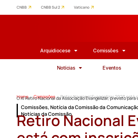
CNBB
CNBB Sul 2
Vaticano
Arquidiocese
Comissões
Notícias
Eventos
Home
Comissões
Retiro Nacional Evangelizar 2023 está 
>
>
O XI Retiro Nacional da Associação Evangelizar, previsto para o
Comissões
,
Notícia da Comissão da Comunicaçã
Retiro Nacional 
Notícias da Comissão
está com inscriç