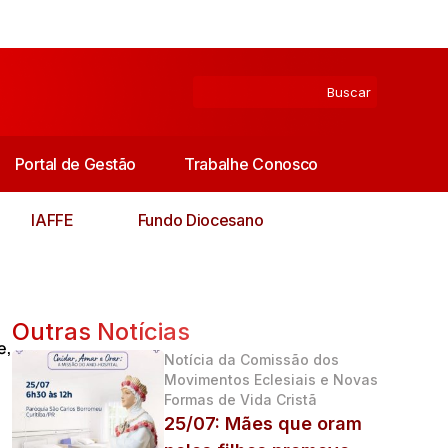
Portal de Gestão
Trabalhe Conosco
IAFFE
Fundo Diocesano
Outras Notícias
e
,
Notícia da Comissão dos
Movimentos Eclesiais e Novas
Formas de Vida Cristã
25/07: Mães que oram