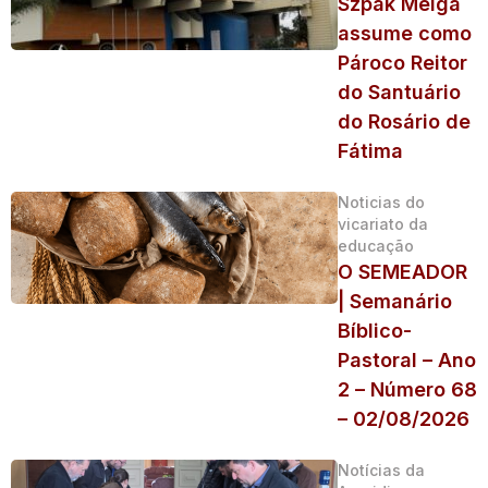
Szpak Meiga
assume como
Pároco Reitor
do Santuário
do Rosário de
Fátima
Noticias do
vicariato da
educação
O SEMEADOR
| Semanário
Bíblico-
Pastoral – Ano
2 – Número 68
– 02/08/2026
Notícias da