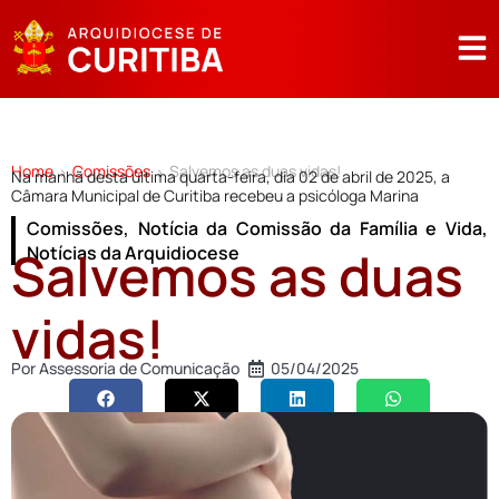
Home
Comissões
Salvemos as duas vidas!
>
>
Na manhã desta última quarta-feira, dia 02 de abril de 2025, a
Câmara Municipal de Curitiba recebeu a psicóloga Marina
Comissões
,
Notícia da Comissão da Família e Vida
,
Salvemos as duas
Notícias da Arquidiocese
vidas!
Por
Assessoria de Comunicação
05/04/2025