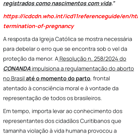
registrados como nascimentos com vida
.”
https://icdcdn.who.int/icd11referencegui
de/en/htm
termination-of-pregnancy
A resposta da Igreja Católica se mostra necessária
para debelar o erro que se encontra sob o vel da
proteção da menor. A
Resolução n. 258/2024 do
CONANDA
impulsiona a regulamentação do aborto
no Brasil
até o momento do parto
, frontal
atentado à consciência moral e à vontade da
representação de todos os brasileiros.
Em tempo, importa levar ao conhecimento dos
representantes dos cidadãos Curitibanos que
tamanha violação à vida humana provocou a