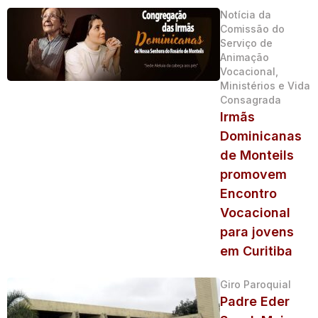
Notícia da
Comissão do
Serviço de
Animação
Vocacional,
Ministérios e Vida
Consagrada
Irmãs
Dominicanas
de Monteils
promovem
Encontro
Vocacional
para jovens
em Curitiba
Giro Paroquial
Padre Eder