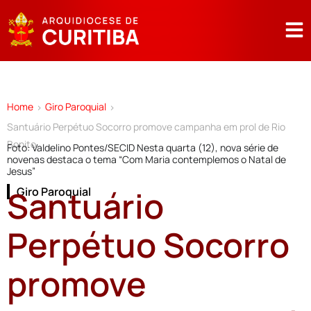
Home
Giro Paroquial
>
>
Santuário Perpétuo Socorro promove campanha em prol de Rio
Bonito
Foto: Valdelino Pontes/SECID Nesta quarta (12), nova série de
novenas destaca o tema “Com Maria contemplemos o Natal de
Jesus”
Santuário
Giro Paroquial
Perpétuo Socorro
promove