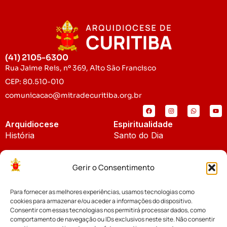
(41) 2105-6300
Rua Jaime Reis, nº 369, Alto São Francisco
CEP: 80.510-010
comunicacao@mitradecuritiba.org.br
Arquidiocese
Espiritualidade
História
Santo do Dia
Padroeira
Liturgia Diária
Gerir o Consentimento
Brasão
Bíblia Online
Para fornecer as melhores experiências, usamos tecnologias como
Notícias
Cúria Diocesana
cookies para armazenar e/ou aceder a informações do dispositivo.
Notícias da Arquidiocese
Consentir com essas tecnologias nos permitirá processar dados, como
Fundo Diocesano
comportamento de navegação ou IDs exclusivos neste site. Não consentir