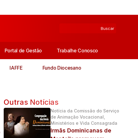
Portal de Gestão
Trabalhe Conosco
IAFFE
Fundo Diocesano
Outras Notícias
Notícia da Comissão do Serviço
de Animação Vocacional,
Ministérios e Vida Consagrada
o
Irmãs Dominicanas de