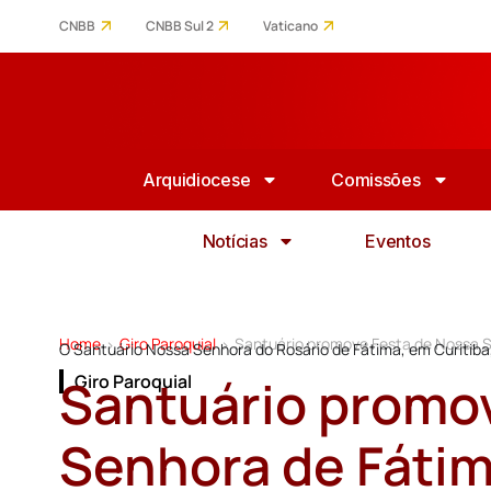
CNBB
CNBB Sul 2
Vaticano
Arquidiocese
Comissões
Notícias
Eventos
Home
Giro Paroquial
Santuário promove Festa de Nossa S
>
>
O Santuário Nossa Senhora do Rosário de Fátima, em Curitiba, r
Santuário promo
Giro Paroquial
Senhora de Fáti