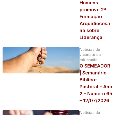
Homens
promove 2ª
Formação
Arquidiocesa
na sobre
Liderança
Noticias do
vicariato da
educação
O SEMEADOR
| Semanário
Bíblico-
Pastoral – Ano
2 – Número 65
– 12/07/2026
Notícias da