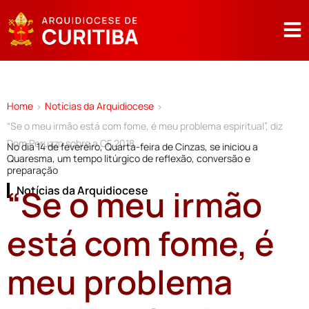
Home
Notícias da Arquidiocese
>
>
“Se o meu irmão está com fome, é meu problema espiritual”, diz
Dom Peruzzo sobre a CF 2018
No dia 14 de fevereiro, Quarta-feira de Cinzas, se iniciou a
Quaresma, um tempo litúrgico de reflexão, conversão e
preparação
“Se o meu irmão
Notícias da Arquidiocese
está com fome, é
meu problema