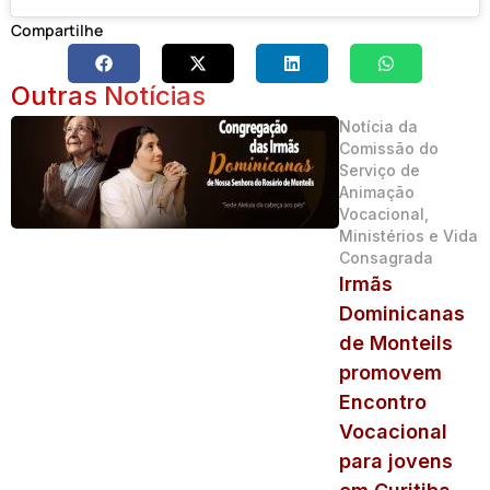
Compartilhe
Outras Notícias
Notícia da
Comissão do
Serviço de
Animação
Vocacional,
Ministérios e Vida
Consagrada
Irmãs
Dominicanas
de Monteils
promovem
Encontro
Vocacional
para jovens