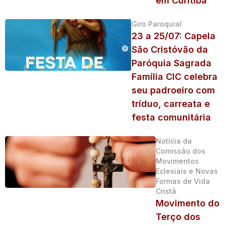
em Curitiba
Giro Paroquial
23 a 25/07: Capela
São Cristóvão da
Paróquia Sagrada
Família CIC celebra
seu padroeiro com
tríduo, carreata e
festa comunitária
Notícia da
Comissão dos
Movimentos
Eclesiais e Novas
Formas de Vida
Cristã
Movimento do
Terço dos