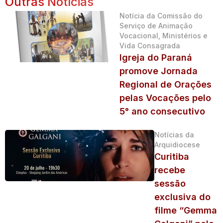
Outras Notícias
Notícia da Comissão do
Serviço de Animação
Vocacional, Ministérios e
Vida Consagrada
Igreja do Paraná
promove Jornada
Regional de Orações
pelas Vocações pelo
5° ano consecutivo
Notícias da
Arquidiocese
Curitiba
recebe
sessão
exclusiva do
filme “Gemma