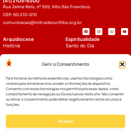
(41) 2105-6300
Rua Jaime Reis, nº 369, Alto São Francisco
CEP: 80.510-010
comunicacao@mitradecuritiba.org.br
Arquidiocese
Espiritualidade
História
Santo do Dia
Padroeira
Liturgia Diária
Gerir o Consentimento
Brasão
Bíblia Online
Para fornecer as melhores experiências, usamos tecnologias como
Notícias
Cúria Diocesana
cookies para armazenar e/ou aceder a informações do dispositivo.
Notícias da Arquidiocese
Consentir com essas tecnologias nos permitirá processar dados, como
Fundo Diocesano
comportamento de navegação ou IDs exclusivos neste site. Não consentir
Notícias Cáritas
ou retirar o consentimento pode afetar negativamante certos recursos e
funções.
Tribunal Eclesiástico
Notícias da Comissão
Vicariatos da Educação
Aceitar
Palavra dos Bispos