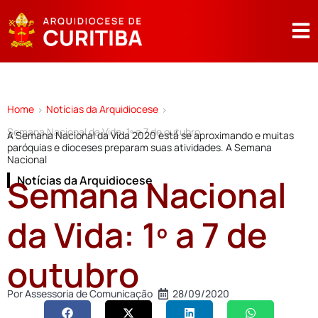
Home
Notícias da Arquidiocese
>
>
Semana Nacional da Vida: 1º a 7 de outubro
A Semana Nacional da Vida 2020 está se aproximando e muitas
paróquias e dioceses preparam suas atividades. A Semana
Nacional
Semana Nacional
Notícias da Arquidiocese
da Vida: 1º a 7 de
outubro
Por
Assessoria de Comunicação
28/09/2020