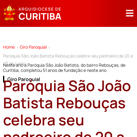
Home
Giro Paroquial
>
>
Paróquia São João Batista Rebouças celebra seu padroeiro de 20 a
23 de junho
Neste ano a Paróquia São João Batista, do bairro Rebouças, de
Curitiba, completou 51 anos de fundação e neste ano
Paróquia São João
Giro Paroquial
Batista Rebouças
celebra seu
padroeiro de 20 a