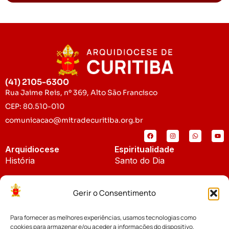
(41) 2105-6300
Rua Jaime Reis, nº 369, Alto São Francisco
CEP: 80.510-010
comunicacao@mitradecuritiba.org.br
Arquidiocese
Espiritualidade
História
Santo do Dia
Padroeira
Liturgia Diária
Gerir o Consentimento
Brasão
Bíblia Online
Para fornecer as melhores experiências, usamos tecnologias como
Notícias
Cúria Diocesana
cookies para armazenar e/ou aceder a informações do dispositivo.