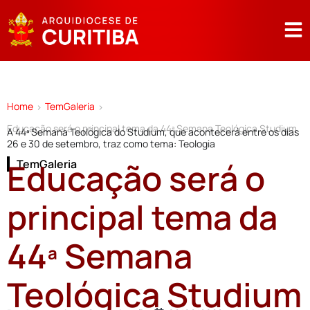
Home
TemGaleria
>
>
Educação será o principal tema da 44ª Semana Teológica Studium
A 44ª Semana Teológica do Studium, que acontecerá entre os dias
26 e 30 de setembro, traz como tema: Teologia
Educação será o
TemGaleria
principal tema da
44ª Semana
Teológica Studium