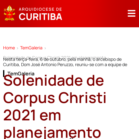
Home
TemGaleria
>
>
Solenidade de Corpus Christi 2021 em planejamento
Nesta terça-feira, 6 de outubro, pela manhã, o arcebispo de
Curitiba, Dom José Antonio Peruzzo, reuniu-se com a equipe de
Solenidade de
TemGaleria
Corpus Christi
2021 em
planejamento