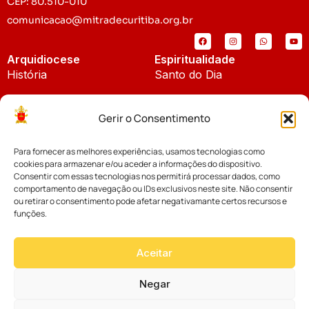
CEP: 80.510-010
comunicacao@mitradecuritiba.org.br
Arquidiocese
Espiritualidade
História
Santo do Dia
Padroeira
Liturgia Diária
Gerir o Consentimento
Brasão
Bíblia Online
Para fornecer as melhores experiências, usamos tecnologias como
Notícias
Cúria Diocesana
cookies para armazenar e/ou aceder a informações do dispositivo.
Notícias da Arquidiocese
Consentir com essas tecnologias nos permitirá processar dados, como
Fundo Diocesano
comportamento de navegação ou IDs exclusivos neste site. Não consentir
Notícias Cáritas
ou retirar o consentimento pode afetar negativamante certos recursos e
funções.
Tribunal Eclesiástico
Notícias da Comissão
Vicariatos da Educação
Aceitar
Palavra dos Bispos
Eventos
Negar