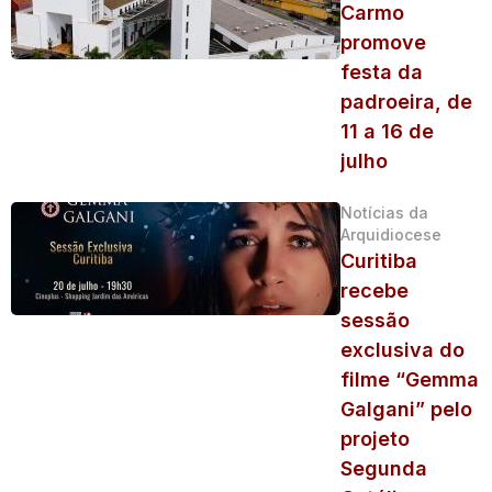
Carmo
promove
festa da
padroeira, de
11 a 16 de
julho
Notícias da
Arquidiocese
Curitiba
recebe
sessão
exclusiva do
filme “Gemma
Galgani” pelo
projeto
Segunda