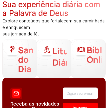
Sua experiência diária com
a Palavra de Deus
Explore conteúdos que fortalecem sua caminhada
e enriquecem
sua jornada de fé.
Santo
Bíbli
Liturgia
do
Onli
Diária
Dia
Receba as novidades