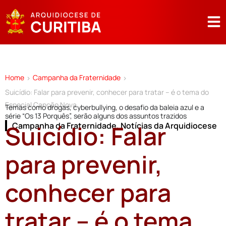
Home
Campanha da Fraternidade
>
>
Suicídio: Falar para prevenir, conhecer para tratar – é o tema do
Especial Canção Nova
Temas como drogas, cyberbullying, o desafio da baleia azul e a
série “Os 13 Porquês”, serão alguns dos assuntos trazidos
Suicídio: Falar
Campanha da Fraternidade
,
Notícias da Arquidiocese
para prevenir,
conhecer para
tratar – é o tema