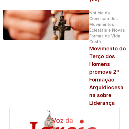
Notícia da
Comissão dos
Movimentos
Eclesiais e Novas
Formas de Vida
Cristã
Movimento do
Terço dos
Homens
promove 2ª
Formação
Arquidiocesa
na sobre
Liderança