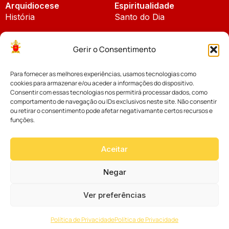
Arquidiocese
Espiritualidade
História
Santo do Dia
Padroeira
Liturgia Diária
Gerir o Consentimento
Brasão
Bíblia Online
Para fornecer as melhores experiências, usamos tecnologias como
Notícias
Cúria Diocesana
cookies para armazenar e/ou aceder a informações do dispositivo.
Notícias da Arquidiocese
Consentir com essas tecnologias nos permitirá processar dados, como
Fundo Diocesano
comportamento de navegação ou IDs exclusivos neste site. Não consentir
Notícias Cáritas
ou retirar o consentimento pode afetar negativamante certos recursos e
funções.
Tribunal Eclesiástico
Notícias da Comissão
Vicariatos da Educação
Aceitar
Palavra dos Bispos
Eventos
Negar
Ver preferências
Website desenvolvido com muito
por
Política de Privacidade
Política de Privacidade