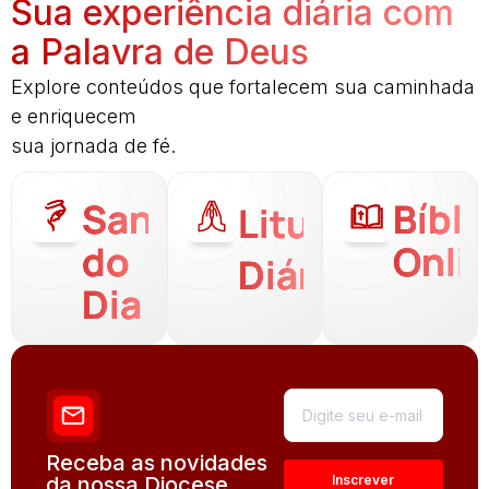
Sua experiência diária com
a Palavra de Deus
Explore conteúdos que fortalecem sua caminhada
e enriquecem
sua jornada de fé.
Santo
Bíbli
Liturgia
do
Onli
Diária
Dia
Receba as novidades
da nossa Diocese