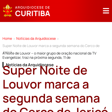
Home
Notícias da Arquidiocese
>
>
Super Noite de Louvor marca a segunda semana do Cerco de
Jericó
A Noite de Louvor – o maior grupo de oração nacional da TV
Evangelizar, traz na próxima segunda, 11 de
Super Noite de
Notícias da Arquidiocese
Louvor marca a
segunda semana
do Cerco de Jericó