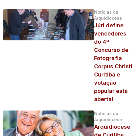
Notícias da
Arquidiocese
Júri define
vencedores
do 4º
Concurso de
Fotografia
Corpus Christi
Curitiba e
votação
popular está
aberta!
Notícias da
Arquidiocese
Arquidiocese
de Curitiba