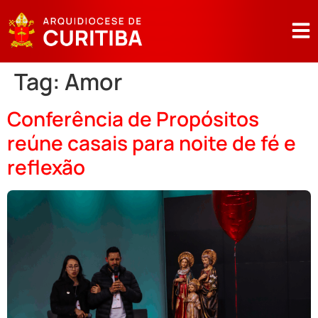
Tag:
Amor
Conferência de Propósitos
reúne casais para noite de fé e
reflexão