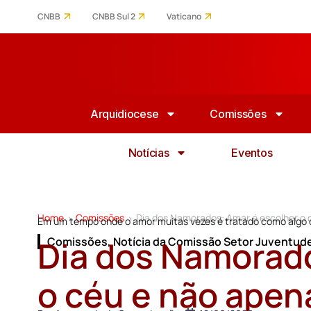
CNBB
CNBB Sul 2
Vaticano
Arquidiocese
Comissões
Notícias
Eventos
Home
Comissões
Dia dos Namorados: Amar é escolher o
>
>
Em um tempo onde o amor muitas vezes é tratado como algo 
Dia dos Namorado
Comissões
,
Notícia da Comissão Setor Juventud
o céu e não ape