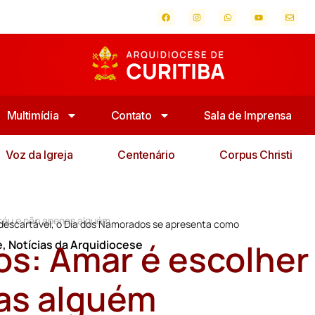
Multimídia
Contato
Sala de Imprensa
Voz da Igreja
Centenário
Corpus Christi
 céu e não apenas alguém
descartável, o Dia dos Namorados se apresenta como
s: Amar é escolher
e
,
Notícias da Arquidiocese
nas alguém