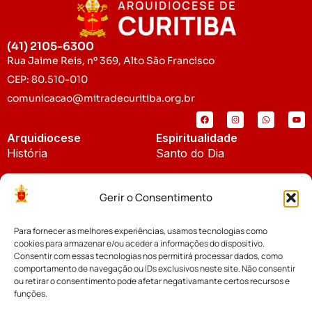
(41) 2105-6300
Rua Jaime Reis, nº 369, Alto São Francisco
CEP: 80.510-010
comunicacao@mitradecuritiba.org.br
Arquidiocese
Espiritualidade
História
Santo do Dia
Padroeira
Liturgia Diária
Gerir o Consentimento
Brasão
Bíblia Online
Para fornecer as melhores experiências, usamos tecnologias como
Notícias
Cúria Diocesana
cookies para armazenar e/ou aceder a informações do dispositivo.
Notícias da Arquidiocese
Consentir com essas tecnologias nos permitirá processar dados, como
Fundo Diocesano
comportamento de navegação ou IDs exclusivos neste site. Não consentir
Notícias Cáritas
ou retirar o consentimento pode afetar negativamante certos recursos e
funções.
Tribunal Eclesiástico
Notícias da Comissão