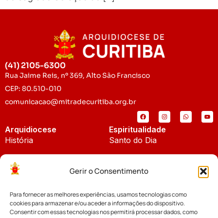
(41) 2105-6300
Rua Jaime Reis, nº 369, Alto São Francisco
CEP: 80.510-010
comunicacao@mitradecuritiba.org.br
Arquidiocese
Espiritualidade
História
Santo do Dia
Padroeira
Liturgia Diária
Gerir o Consentimento
Brasão
Bíblia Online
Para fornecer as melhores experiências, usamos tecnologias como
Notícias
Cúria Diocesana
cookies para armazenar e/ou aceder a informações do dispositivo.
Notícias da Arquidiocese
Consentir com essas tecnologias nos permitirá processar dados, como