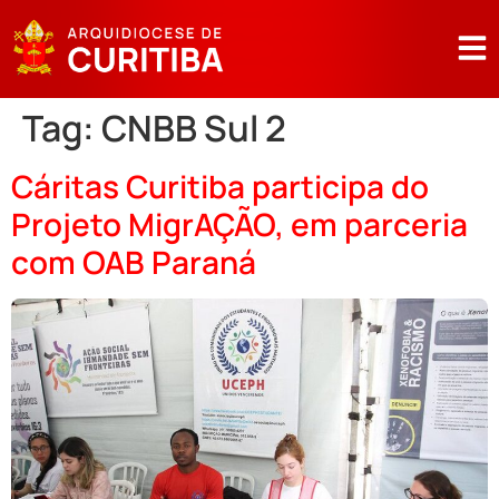
Tag:
CNBB Sul 2
Cáritas Curitiba participa do
Projeto MigrAÇÃO, em parceria
com OAB Paraná