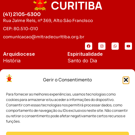
(41) 2105-6300
Rua Jaime Reis, nº 369, Alto São Francisco
CEP: 80.510-010
comunicacao@mitradecuritiba.org.br
Arquidiocese
Espiritualidade
História
Santo do Dia
Padroeira
Liturgia Diária
Gerir o Consentimento
Brasão
Bíblia Online
Para fornecer as melhores experiências, usamos tecnologias como
Notícias
Cúria Diocesana
cookies para armazenar e/ou aceder a informações do dispositivo.
Notícias da Arquidiocese
Consentir com essas tecnologias nos permitirá processar dados, como
Fundo Diocesano
comportamento de navegação ou IDs exclusivos neste site. Não consentir
Notícias Cáritas
ou retirar o consentimento pode afetar negativamante certos recursos e
funções.
Tribunal Eclesiástico
Notícias da Comissão