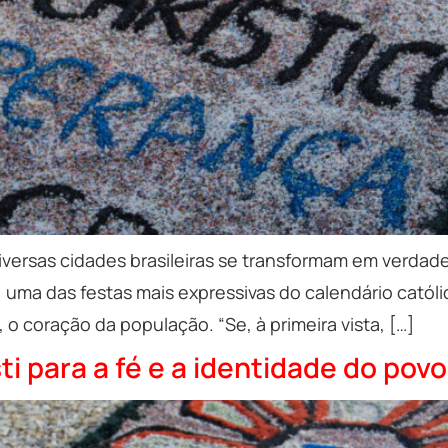
diversas cidades brasileiras se transformam em verdade
i, uma das festas mais expressivas do calendário catól
 o coração da população. “Se, à primeira vista, […]
i para a fé e a identidade do povo 