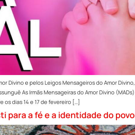
or Divino e pelos Leigos Mensageiros do Amor Divino,
ossunguê As Irmãs Mensageiras do Amor Divino (MADs)
os dias 14 e 17 de fevereiro […]
i para a fé e a identidade do povo 