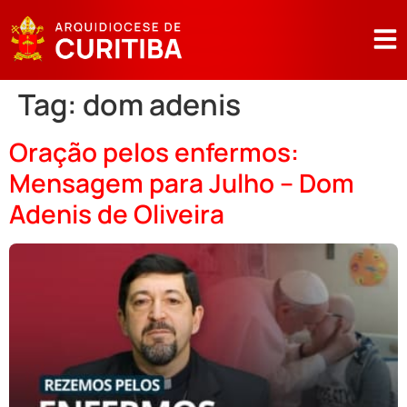
Tag:
dom adenis
Oração pelos enfermos:
Mensagem para Julho – Dom
Adenis de Oliveira