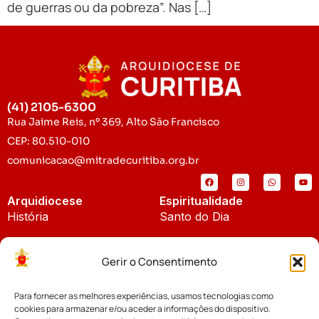
de guerras ou da pobreza”. Nas […]
(41) 2105-6300
Rua Jaime Reis, nº 369, Alto São Francisco
CEP: 80.510-010
comunicacao@mitradecuritiba.org.br
Arquidiocese
Espiritualidade
História
Santo do Dia
Padroeira
Liturgia Diária
Gerir o Consentimento
Brasão
Bíblia Online
Para fornecer as melhores experiências, usamos tecnologias como
Notícias
Cúria Diocesana
cookies para armazenar e/ou aceder a informações do dispositivo.
Notícias da Arquidiocese