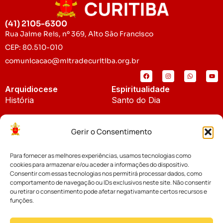
(41) 2105-6300
Rua Jaime Reis, nº 369, Alto São Francisco
CEP: 80.510-010
comunicacao@mitradecuritiba.org.br
Arquidiocese
Espiritualidade
História
Santo do Dia
Padroeira
Liturgia Diária
Gerir o Consentimento
Brasão
Bíblia Online
Para fornecer as melhores experiências, usamos tecnologias como
Notícias
Cúria Diocesana
cookies para armazenar e/ou aceder a informações do dispositivo.
Notícias da Arquidiocese
Consentir com essas tecnologias nos permitirá processar dados, como
Fundo Diocesano
comportamento de navegação ou IDs exclusivos neste site. Não consentir
Notícias Cáritas
ou retirar o consentimento pode afetar negativamante certos recursos e
funções.
Tribunal Eclesiástico
Notícias da Comissão