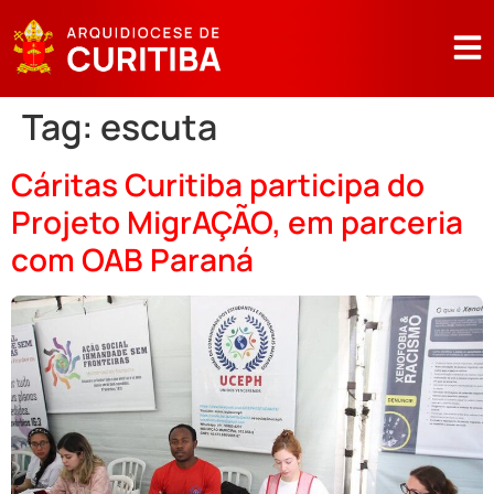
Tag:
escuta
Cáritas Curitiba participa do
Projeto MigrAÇÃO, em parceria
com OAB Paraná