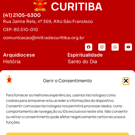
(41) 2105-6300
Rua Jaime Reis, nº 369, Alto São Francisco
CEP: 80.510-010
comunicacao@mitradecuritiba.org.br
Arquidiocese
Espiritualidade
História
Santo do Dia
Padroeira
Liturgia Diária
Gerir o Consentimento
Brasão
Bíblia Online
Para fornecer as melhores experiências, usamos tecnologias como
Notícias
Cúria Diocesana
cookies para armazenar e/ou aceder a informações do dispositivo.
Notícias da Arquidiocese
Consentir com essas tecnologias nos permitirá processar dados, como
Fundo Diocesano
comportamento de navegação ou IDs exclusivos neste site. Não consentir
Notícias Cáritas
ou retirar o consentimento pode afetar negativamante certos recursos e
funções.
Tribunal Eclesiástico
Notícias da Comissão