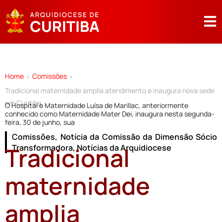
Home
Comissões
>
>
Tradicional maternidade amplia atendimento e inaugura nova sede
em Curitiba
O Hospital e Maternidade Luísa de Marillac, anteriormente
conhecido como Maternidade Mater Dei, inaugura nesta segunda-
feira, 30 de junho, sua
Comissões
,
Notícia da Comissão da Dimensão Sócio
Tradicional
Transformadora
,
Notícias da Arquidiocese
maternidade
amplia