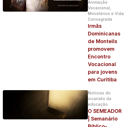
Animação
Vocacional,
Ministérios e Vida
Consagrada
Irmãs
Dominicanas
de Monteils
promovem
Encontro
Vocacional
para jovens
em Curitiba
Noticias do
vicariato da
educação
O SEMEADOR
| Semanário
Bíblico-